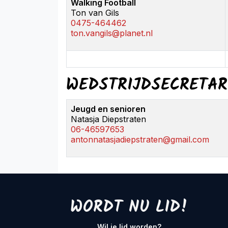
Walking Football
Ton van Gils
0475-464462
ton.vangils@planet.nl
WEDSTRIJDSECRETAR
Jeugd en senioren
Natasja Diepstraten
06-46597653
antonnatasjadiepstraten@gmail.com
WORDT NU LID!
Wil je lid worden?