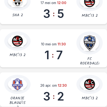
17 mei om
12:00
3
5
:
SNA 2
MBC'13 2
10 mei om
11:30
1
7
:
MBC'13 2
FC
ROERDALEN
4
26 apr. om
12:30
3
2
:
ORANJE
MBC'13 2
BLAUW'15